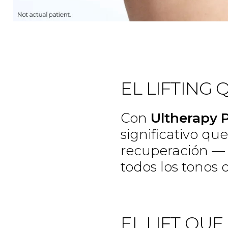
EL LIFTING 
Con
Ultherapy 
significativo q
recuperación — 
todos los tonos d
EL LIFT QU