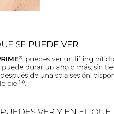
QUE SE
PUEDE VER
®
PRIME
, puedes ver un lifting nítido
ue puede durar un año o más, sin t
después de una sola sesión, dispon
1-8
e piel
.
E PUEDES VER Y EN EL QUE