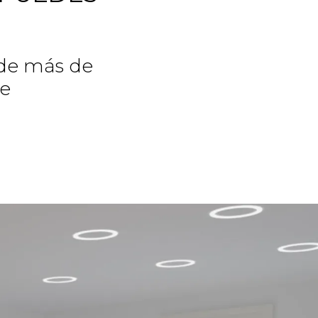
 de más de
de