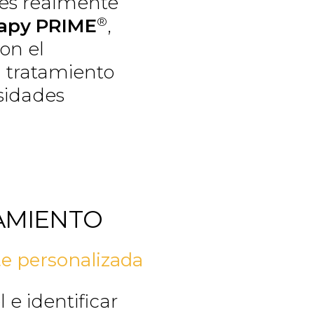
 es realmente
®
rapy PRIME
,
on el
el tratamiento
sidades
AMIENTO
te personalizada
 e identificar