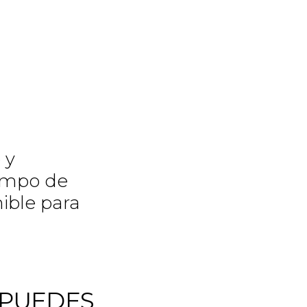
 y
iempo de
ible para
PUEDES