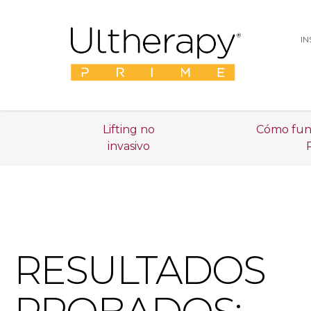
I
Lifting no
Cómo fun
invasivo
RESULTADOS