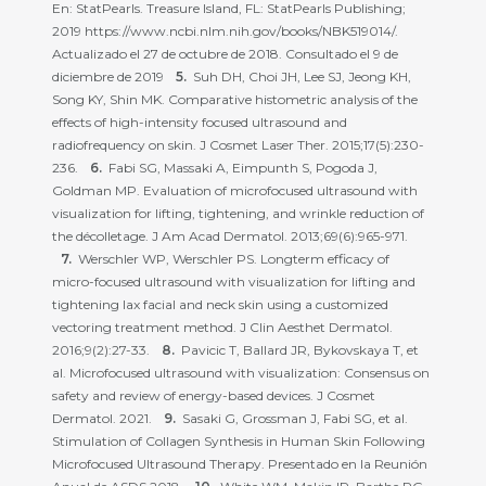
En: StatPearls. Treasure Island, FL: StatPearls Publishing;
2019 https://www.ncbi.nlm.nih.gov/books/NBK519014/.
Actualizado el 27 de octubre de 2018. Consultado el 9 de
diciembre de 2019
Suh DH, Choi JH, Lee SJ, Jeong KH,
Song KY, Shin MK. Comparative histometric analysis of the
effects of high-intensity focused ultrasound and
radiofrequency on skin. J Cosmet Laser Ther. 2015;17(5):230-
236.
Fabi SG, Massaki A, Eimpunth S, Pogoda J,
Goldman MP. Evaluation of microfocused ultrasound with
visualization for lifting, tightening, and wrinkle reduction of
the décolletage. J Am Acad Dermatol. 2013;69(6):965-971.
Werschler WP, Werschler PS. Longterm efficacy of
micro-focused ultrasound with visualization for lifting and
tightening lax facial and neck skin using a customized
vectoring treatment method. J Clin Aesthet Dermatol.
2016;9(2):27-33.
Pavicic T, Ballard JR, Bykovskaya T, et
al. Microfocused ultrasound with visualization: Consensus on
safety and review of energy-based devices. J Cosmet
Dermatol. 2021.
Sasaki G, Grossman J, Fabi SG, et al.
Stimulation of Collagen Synthesis in Human Skin Following
Microfocused Ultrasound Therapy. Presentado en la Reunión