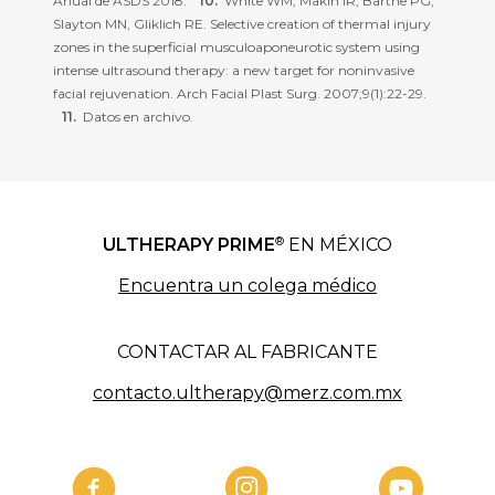
Anual de ASDS 2018.
White WM, Makin IR, Barthe PG,
Slayton MN, Gliklich RE. Selective creation of thermal injury
zones in the superficial musculoaponeurotic system using
intense ultrasound therapy: a new target for noninvasive
facial rejuvenation. Arch Facial Plast Surg. 2007;9(1):22-29.
Datos en archivo.
®
ULTHERAPY PRIME
EN MÉXICO
Encuentra un colega médico
CONTACTAR AL FABRICANTE
contacto.ultherapy@merz.com.mx