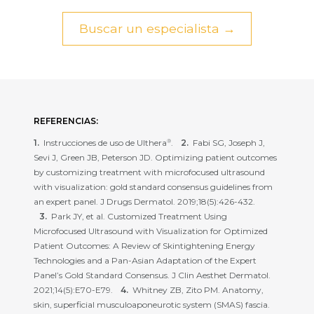
Buscar un especialista →
REFERENCIAS:
Instrucciones de uso de Ulthera
.
Fabi SG, Joseph J,
®
Sevi J, Green JB, Peterson JD. Optimizing patient outcomes
by customizing treatment with microfocused ultrasound
with visualization: gold standard consensus guidelines from
an expert panel. J Drugs Dermatol. 2019;18(5):426-432.
Park JY, et al. Customized Treatment Using
Microfocused Ultrasound with Visualization for Optimized
Patient Outcomes: A Review of Skintightening Energy
Technologies and a Pan-Asian Adaptation of the Expert
Panel’s Gold Standard Consensus. J Clin Aesthet Dermatol.
2021;14(5):E70-E79.
Whitney ZB, Zito PM. Anatomy,
skin, superficial musculoaponeurotic system (SMAS) fascia.