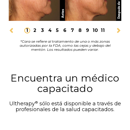
1
2
3
4
5
6
7
8
9
10
11
Anterior
Sigu
*Cara se refiere al tratamiento de una o más zonas
autorizadas por la FDA, como las cejas y debajo del
mentón. Los resultados pueden variar.
Encuentra un médico
capacitado
®
Ultherapy
sólo está disponible a través de
profesionales de la salud capacitados.